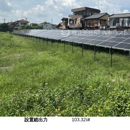
設置総出力
103.32㎾