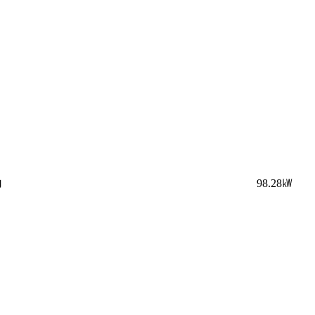
力
98.28㎾