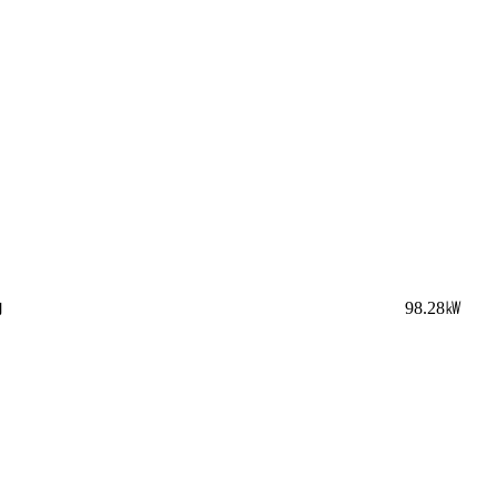
力
98.28㎾