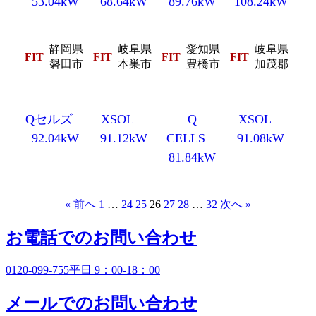
53.04kW
68.64kW
89.76kW
108.24kW
静岡県
岐阜県
愛知県
岐阜県
FIT
FIT
FIT
FIT
磐田市
本巣市
豊橋市
加茂郡
Qセルズ
XSOL
Q
XSOL
92.04kW
91.12kW
CELLS
91.08kW
81.84kW
« 前へ
1
…
24
25
26
27
28
…
32
次へ »
お電話でのお問い合わせ
0120-099-755
平日 9：00-18：00
メールでのお問い合わせ